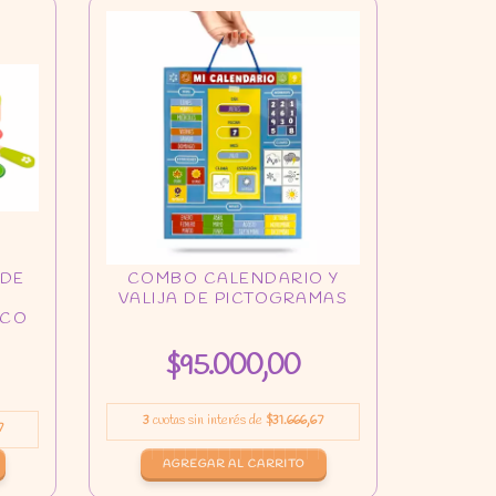
$95.000,00
3
cuotas sin interés de
$31.666,67
7
AGREGAR AL CARRITO