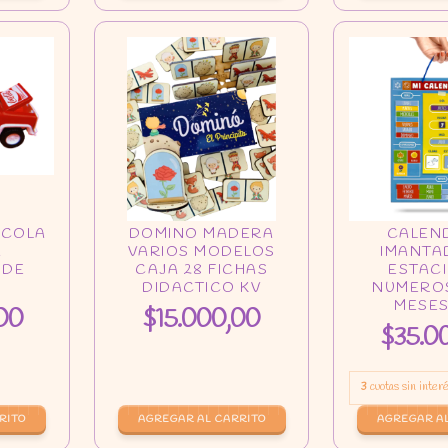
00
$15.000,00
$35.0
3
cuotas sin inter
AGREGAR AL CARRITO