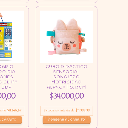
00,00
$34.000,00
és de
$11.666,67
3
cuotas sin interés de
$11.333,33