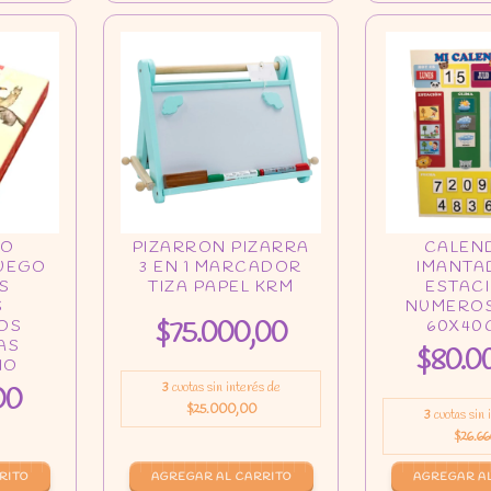
$75.000,00
$80.0
3
cuotas sin interés de
00
$25.000,00
3
cuotas sin
$26.66
AGREGAR AL CARRITO