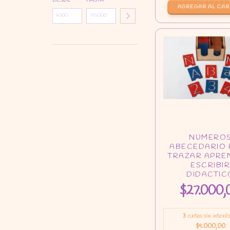
DESDE
HASTA
AGREGAR AL CAR
$27.000,
3
cuotas sin interé
$9.000,00