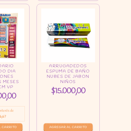
$15.000,00
00,00
 interés de
6,67