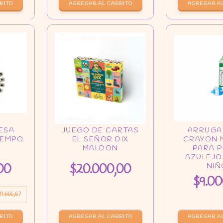
00
$20.000,00
$9.00
11.666,67
AGREGAR A