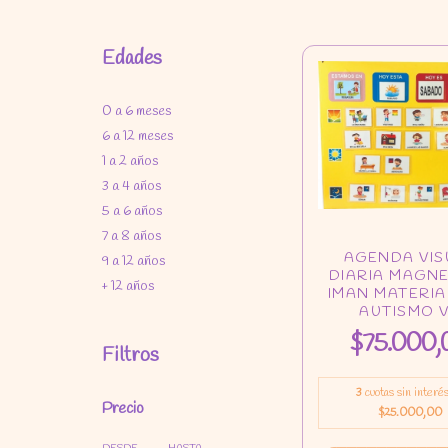
Edades
0 a 6 meses
6 a 12 meses
1 a 2 años
3 a 4 años
5 a 6 años
7 a 8 años
9 a 12 años
+ 12 años
$75.000,
Filtros
3
cuotas sin interé
Precio
$25.000,00