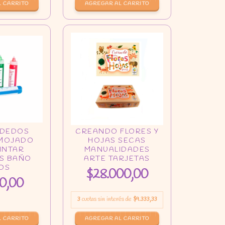
AGREGAR AL CARRITO
$28.000,00
0,00
3
cuotas sin interés de
$9.333,33
L CARRITO