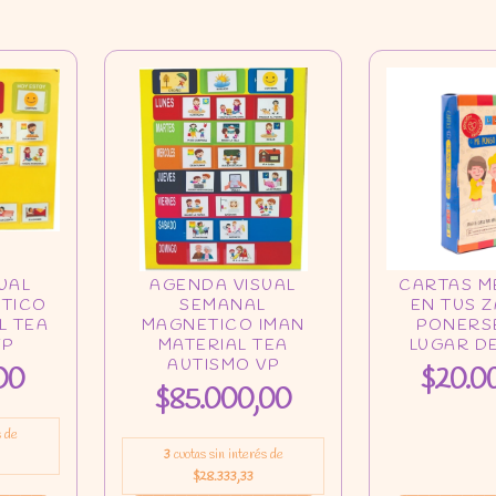
00
$20.0
$85.000,00
s de
3
cuotas sin interés de
$28.333,33