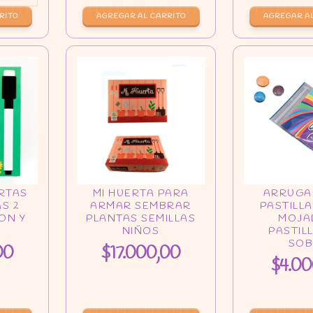
00
$17.000,00
$4.00