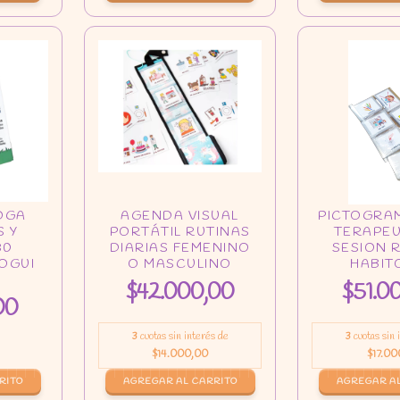
$42.000,00
$51.0
00
3
cuotas sin interés de
3
cuotas sin
$14.000,00
$17.00
AGREGAR AL CARRITO