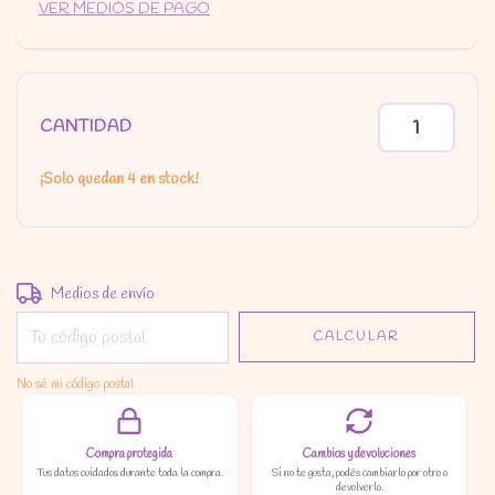
VER MEDIOS DE PAGO
CANTIDAD
¡Solo quedan
4
en stock!
Entregas para el CP:
CAMBIAR CP
Medios de envío
CALCULAR
No sé mi código postal
Compra protegida
Cambios y devoluciones
Tus datos cuidados durante toda la compra.
Si no te gusta, podés cambiarlo por otro o
devolverlo.