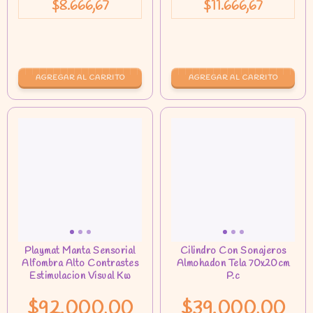
$8.666,67
$11.666,67
AGREGAR AL CARRITO
$92.000,00
$39.000,00