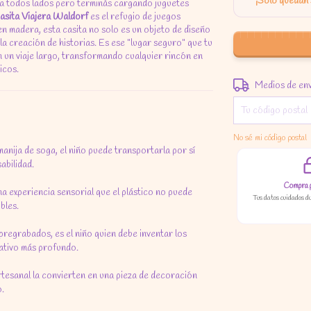
¡Solo quedan
e a todos lados pero terminás cargando juguetes
asita Viajera Waldorf
es el refugio de juegos
 madera, esta casita no solo es un objeto de diseño
 la creación de historias. Es ese "lugar seguro" que tu
en un viaje largo, transformando cualquier rincón en
icos.
Entregas para el C
Medios de en
No sé mi código postal
nija de soga, el niño puede transportarla por sí
abilidad.
Compra 
a experiencia sensorial que el plástico no puede
Tus datos cuidados d
bles.
pregrabados, es el niño quien debe inventar los
eativo más profundo.
tesanal la convierten en una pieza de decoración
o.