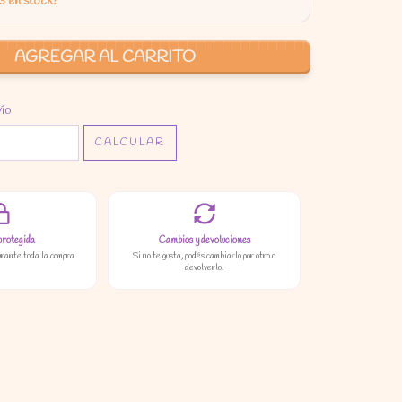
3
en stock!
P:
CAMBIAR CP
vío
CALCULAR
protegida
Cambios y devoluciones
urante toda la compra.
Si no te gusta, podés cambiarlo por otro o
devolverlo.