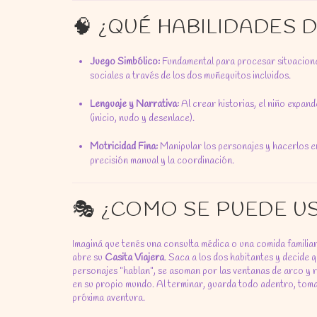
🧠 ¿QUÉ HABILIDADES
Juego Simbólico:
Fundamental para procesar situaciones
sociales a través de los dos muñequitos incluidos.
Lenguaje y Narrativa:
Al crear historias, el niño expan
(inicio, nudo y desenlace).
Motricidad Fina:
Manipular los personajes y hacerlos en
precisión manual y la coordinación.
🎭 ¿COMO SE PUEDE U
Imaginá que tenés una consulta médica o una comida familiar
abre su
Casita Viajera
. Saca a los dos habitantes y decide q
personajes "hablan", se asoman por las ventanas de arco y r
en su propio mundo. Al terminar, guarda todo adentro, toma la
próxima aventura.