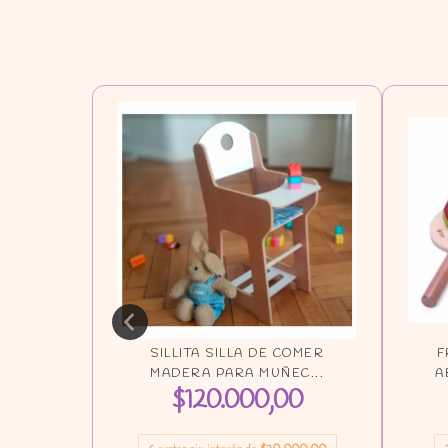
MADERA
SILLITA SILLA DE COMER
F
MADERA PARA MUÑEC...
A
0
$120.000,00