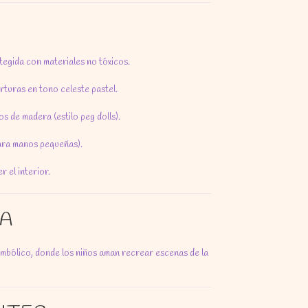
tegida con materiales no tóxicos.
turas en tono celeste pastel.
s de madera (estilo peg dolls).
para manos pequeñas).
 el interior.
A
simbólico, donde los niños aman recrear escenas de la