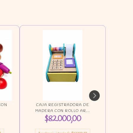
CON
CAJA REGISTRADORA DE
KIT UT
MADERA CON ROLLO AR...
B
$82.000,00