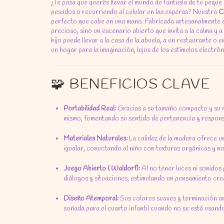
¿Te pasa que querés llevar el mundo de fantasía de tu pequ
pesados o recurriendo al celular en las esperas? Nuestra
C
perfecto que cabe en una mano. Fabricada artesanalmente en
precioso, sino un escenario abierto que invita a la calma y a
hijo puede llevar a la casa de la abuela, a un restaurante o 
un hogar para la imaginación, lejos de los estímulos electrón
🧩 BENEFICIOS CLAVE
Portabilidad Real:
Gracias a su tamaño compacto y su ma
mismo, fomentando su sentido de pertenencia y respons
Materiales Naturales:
La calidez de la madera ofrece un
igualar, conectando al niño con texturas orgánicas y no
Juego Abierto ( Waldorf):
Al no tener luces ni sonidos 
diálogos y situaciones, estimulando un pensamiento cr
Diseño Atemporal:
Sus colores suaves y terminación ar
soñada para el cuarto infantil cuando no se está usand