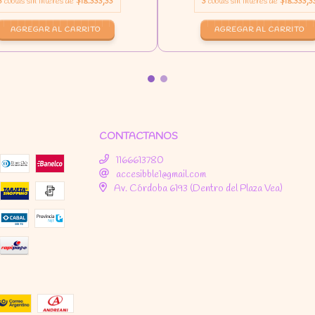
3
cuotas sin interés de
$18.333,33
3
cuotas sin interés de
$18.333,3
CONTACTANOS
1166613780
accesibble1@gmail.com
Av. Córdoba 6193 (Dentro del Plaza Vea)