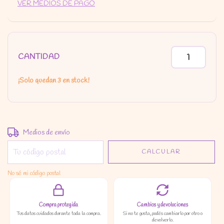
VER MEDIOS DE PAGO
CANTIDAD
¡Solo quedan
3
en stock!
Entregas para el CP:
CAMBIAR CP
Medios de envío
CALCULAR
No sé mi código postal
Compra protegida
Cambios y devoluciones
Tus datos cuidados durante toda la compra.
Si no te gusta, podés cambiarlo por otro o
devolverlo.