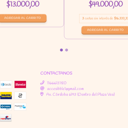
$13.000,00
$49.000,00
3
cuotas sin interés de
$16.333,3
CONTACTANOS
1166613780
accesibble1@gmail.com
Av. Córdoba 6193 (Dentro del Plaza Vea)