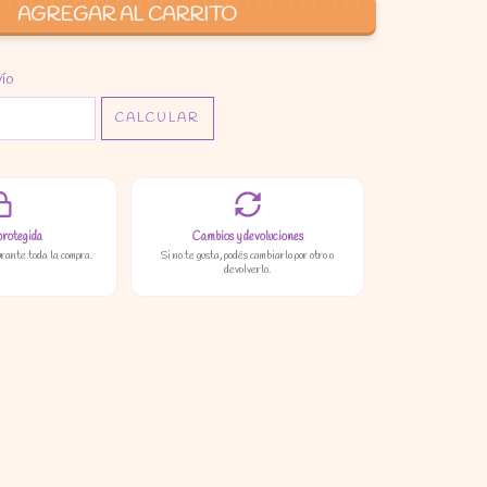
P:
CAMBIAR CP
vío
CALCULAR
protegida
Cambios y devoluciones
urante toda la compra.
Si no te gusta, podés cambiarlo por otro o
devolverlo.