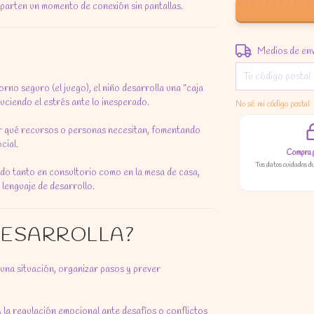
parten un momento de conexión sin pantallas.
Entregas para el C
Medios de en
rno seguro (el juego), el niño desarrolla una "caja
duciendo el estrés ante lo inesperado.
No sé mi código postal
ar qué recursos o personas necesitan, fomentando
cial.
Compra 
Tus datos cuidados d
o tanto en consultorio como en la mesa de casa,
 lenguaje de desarrollo.
 DESARROLLA?
 una situación, organizar pasos y prever
 la regulación emocional ante desafíos o conflictos