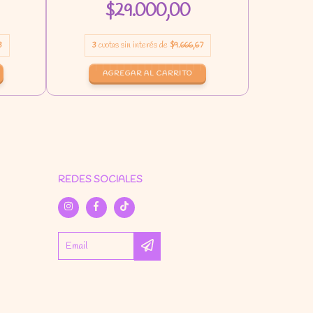
$29.000,00
3
3
cuotas sin interés de
$9.666,67
3
cuot
REDES SOCIALES