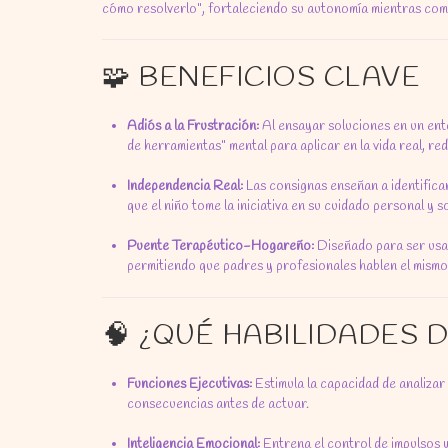
cómo resolverlo", fortaleciendo su autonomía mientras com
🧩 BENEFICIOS CLAVE
Adiós a la Frustración:
Al ensayar soluciones en un ento
de herramientas" mental para aplicar en la vida real, re
Independencia Real:
Las consignas enseñan a identific
que el niño tome la iniciativa en su cuidado personal y so
Puente Terapéutico-Hogareño:
Diseñado para ser usad
permitiendo que padres y profesionales hablen el mismo
🧠 ¿QUÉ HABILIDADES
Funciones Ejecutivas:
Estimula la capacidad de analizar
consecuencias antes de actuar.
Inteligencia Emocional:
Entrena el control de impulsos y