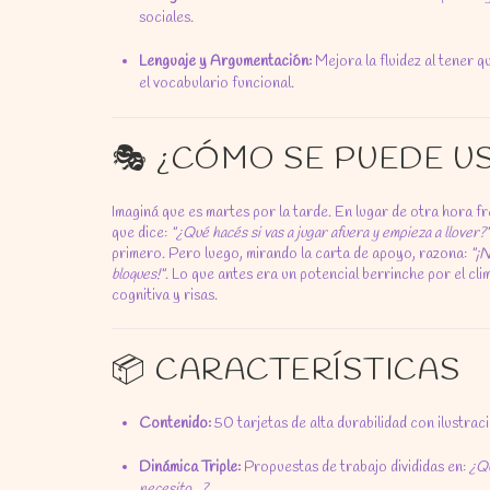
sociales.
Lenguaje y Argumentación:
Mejora la fluidez al tener q
el vocabulario funcional.
🎭 ¿CÓMO SE PUEDE U
Imaginá que es martes por la tarde. En lugar de otra hora fr
que dice:
"¿Qué hacés si vas a jugar afuera y empieza a llover?
primero. Pero luego, mirando la carta de apoyo, razona:
"¡N
bloques!"
. Lo que antes era un potencial berrinche por el clima
cognitiva y risas.
📦 CARACTERÍSTICAS
Contenido:
50 tarjetas de alta durabilidad con ilustrac
Dinámica Triple:
Propuestas de trabajo divididas en:
¿Qu
necesito...?