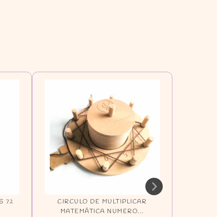
S 72
CIRCULO DE MULTIPLICAR
DOÑA 
MATEMÁTICA NUMERO...
ILU