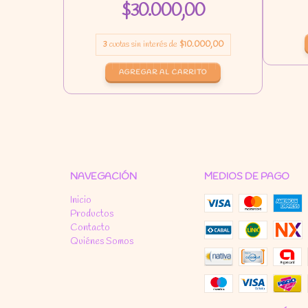
0
$30.000,00
000,00
3
cuotas sin interés de
$10.000,00
NAVEGACIÓN
MEDIOS DE PAGO
Inicio
Productos
Contacto
Quiénes Somos