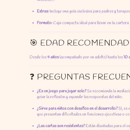
Extras:
Incluye una guía exclusiva para padres y terape
Formato:
Caja compacta ideal para llevar en la cartera 
🎯 EDAD RECOMENDAD
Desde los
4 años
(acompañado por un adulto) hasta los
10 
❓ PREGUNTAS FRECUE
¿Es un juego para jugar solo?
Se recomienda la mediació
guiar la reflexión y expandir las respuestas del niño.
¿Sirve para niños con desafíos en el desarrollo?
Sí, es 
que presentan dificultades en funciones ejecutivas o co
¿Las cartas son resistentes?
Están diseñadas para el us