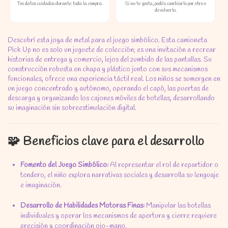
Tus datos cuidados durante toda la compra.
Si no te gusta, podés cambiarlo por otro o
devolverlo.
Descubrí esta joya de metal para el juego simbólico.
Esta camioneta
Pick Up no es solo un juguete de colección; es una invitación a recrear
historias de entrega y comercio,
lejos del zumbido de las pantallas.
Su
construcción robusta en chapa y plástico
junto con sus mecanismos
funcionales,
ofrece una experiencia táctil real.
Los niños se sumergen en
un juego concentrado y autónomo,
operando el capó,
las puertas de
descarga y organizando los cajones móviles de botellas,
desarrollando
su imaginación sin sobreestimulación digital.
🧩 Beneficios clave para el desarrollo
Fomento del Juego Simbólico:
Al representar el rol de repartidor o
tendero,
el niño explora narrativas sociales y desarrolla su lenguaje
e imaginación.
Desarrollo de Habilidades Motoras Finas:
Manipular las botellas
individuales y operar los mecanismos de apertura y cierre requiere
precisión y coordinación ojo-mano.