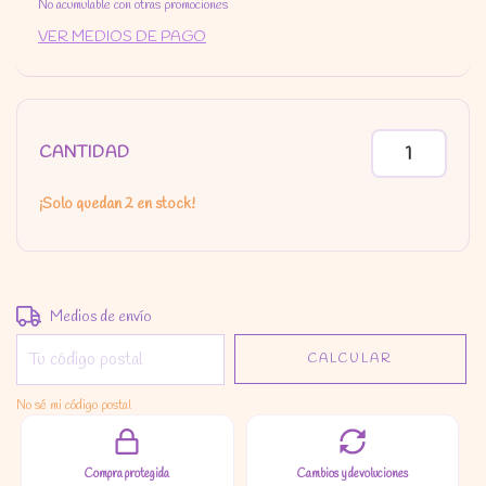
No acumulable con otras promociones
VER MEDIOS DE PAGO
CANTIDAD
¡Solo quedan
2
en stock!
Entregas para el CP:
CAMBIAR CP
Medios de envío
CALCULAR
No sé mi código postal
Compra protegida
Cambios y devoluciones