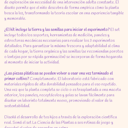
de exploración sin necesidad de una intervención adulta constante. El
diseño permite que el niño descubra de forma empírica cómo la planta
busca la luz, transformando la teoría escolar en una experiencia tangible
y memorable.
¿El kit incluye la tierra y las semillas para iniciar el experimento?
El set
incluye todos los soportes, herramientas de medición, paneles y
estructuras mecánicas necesarias para realizar los 3 experimentos
detallados. Para garantizar la máxima frescura y adaptabilidad al clima
de cada hogar, la tierra orgánica y las semillas (se recomiendan porotos
o lentejas por su rápida germinación) se incorporan de forma hogareña
al momento de iniciar la actividad.
¿Las piezas plásticas se pueden volver a usar una vez terminado el
primer cultivo?
Completamente. El laboratorio está fabricado con
materiales rígidos de alta durabilidad pensados para el uso repetido.
Una vez que la planta completa su ciclo o es trasplantada a una maceta
exterior, los paneles, receptáculos y guías se lavan fácilmente para
diseñar un laberinto totalmente nuevo, promoviendo el valor de la
sustentabilidad.
Diseñá el desarrollo de tus hijos a través de la exploración científica
real. Sumá el set La Ciencia de las Plantas a sus rutinas de juego y