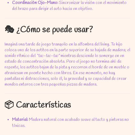
Coordinación Ojo-Mano:
Sincronizar la visión con el movimiento
del brazo para dirigir el auto hacia un objetivo.
🎭 ¿Cómo se puede usar?
Imaginá una tarde de juego tranquilo en la alfombra del living.
Tu hijo
coloca uno de los autitos en la parte superior de su bajada de madera; el
sonido rítmico del
"tac-tac-tac"
mientras desciende lo sumerge en un
estado de concentración absoluta.
Pero el juego no termina ahí:
de
repente,
los autitos bajan de la pista y recorren el borde de un mueble o
atraviesan un puente hecho con libros.
En ese momento,
no hay
pantallas ni distracciones,
solo él,
la gravedad y su capacidad de crear
mundos enteros con tres pequeñas piezas de madera.
📦 Características
Material:
Madera natural con acabado suave al tacto y pinturas no
tóxicas.