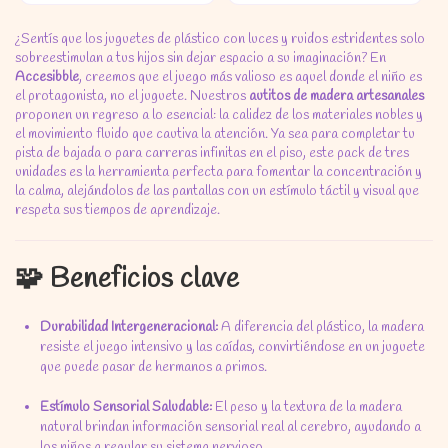
¿Sentís que los juguetes de plástico con luces y ruidos estridentes solo
sobreestimulan a tus hijos sin dejar espacio a su imaginación?
En
Accesibble
,
creemos que el juego más valioso es aquel donde el niño es
el protagonista,
no el juguete.
Nuestros
autitos de madera artesanales
proponen un regreso a lo esencial:
la calidez de los materiales nobles y
el movimiento fluido que cautiva la atención.
Ya sea para completar tu
pista de bajada o para carreras infinitas en el piso,
este pack de tres
unidades es la herramienta perfecta para fomentar la concentración y
la calma,
alejándolos de las pantallas con un estímulo táctil y visual que
respeta sus tiempos de aprendizaje.
🧩 Beneficios clave
Durabilidad Intergeneracional:
A diferencia del plástico,
la madera
resiste el juego intensivo y las caídas,
convirtiéndose en un juguete
que puede pasar de hermanos a primos.
Estímulo Sensorial Saludable:
El peso y la textura de la madera
natural brindan información sensorial real al cerebro,
ayudando a
los niños a regular su sistema nervioso.