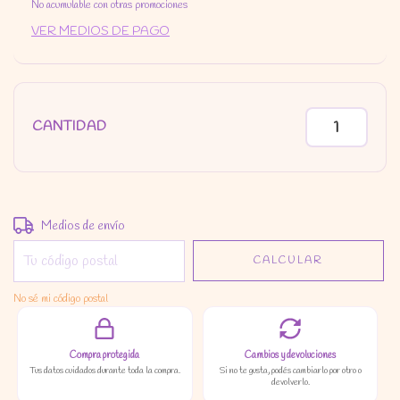
No acumulable con otras promociones
VER MEDIOS DE PAGO
CANTIDAD
Entregas para el CP:
CAMBIAR CP
Medios de envío
CALCULAR
No sé mi código postal
Compra protegida
Cambios y devoluciones
Tus datos cuidados durante toda la compra.
Si no te gusta, podés cambiarlo por otro o
devolverlo.