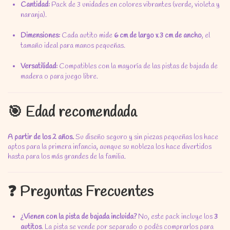
Cantidad:
Pack de 3 unidades en colores vibrantes (verde,
violeta y
naranja).
Dimensiones:
Cada autito mide
6 cm de largo x 3 cm de ancho
,
el
tamaño ideal para manos pequeñas.
Versatilidad:
Compatibles con la mayoría de las pistas de bajada de
madera o para juego libre.
🎯 Edad recomendada
A partir de los 2 años.
Su diseño seguro y sin piezas pequeñas los hace
aptos para la primera infancia,
aunque su nobleza los hace divertidos
hasta para los más grandes de la familia.
❓ Preguntas Frecuentes
¿Vienen con la pista de bajada incluida?
No,
este pack incluye los
3
autitos
.
La pista se vende por separado o podés comprarlos para