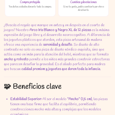
Compra protegida
Cambios y devoluciones
Tus datos cuidados durante toda la compra.
Si no te gusta, podés cambiarlo por otro o
devolverlo.
¿Buscás el regalo que marque un antes y un después en el cuarto de
juegos?
Nuestro
Arco Iris Blanco y Negro XL de 12 piezas
es la máxima
expresión del juego libre y el desarrollo neurocognitivo.
A diferencia de
los juguetes plásticos que aturden,
esta pieza artesanal de madera
ofrece una experiencia de
serenidad y desafío
.
Su diseño de alto
contraste no solo es una pieza de diseño nórdico exquisita,
sino que
actúa como un imán para la atención del bebé,
mientras que su formato
ancho y robusto
permite a los niños más grandes construir estructuras
que parecen desafiar la gravedad.
Es el aliado perfecto para madres
que buscan
calidad premium y juguetes que duren toda la infancia
.
🧩 Beneficios clave
Estabilidad Superior:
Al ser el modelo
"Ancho" (7,5 cm)
,
las piezas
tienen una base firme que facilita el equilibrio,
permitiendo
construcciones mucho más altas y complejas que los modelos
económicos.