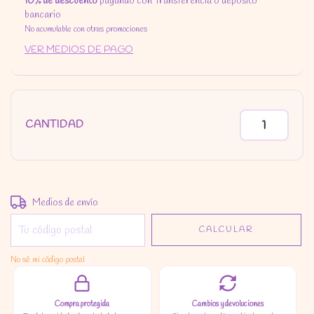
10% de descuento
pagando con Transferencia o depósito
bancario
No acumulable con otras promociones
VER MEDIOS DE PAGO
CANTIDAD
Entregas para el CP:
CAMBIAR CP
Medios de envío
CALCULAR
No sé mi código postal
Compra protegida
Cambios y devoluciones